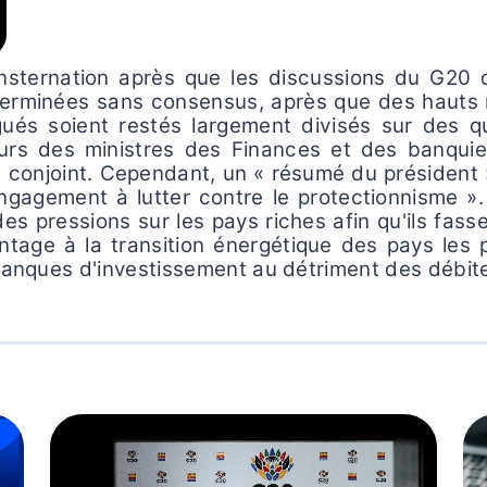
sternation après que les discussions du G20 q
erminées sans consensus, après que des hauts r
ués soient restés largement divisés sur des q
ours des ministres des Finances et des banqu
onjoint. Cependant, un « résumé du président » 
engagement à lutter contre le protectionnisme ».
es pressions sur les pays riches afin qu'ils fa
antage à la transition énergétique des pays les 
 banques d'investissement au détriment des débit