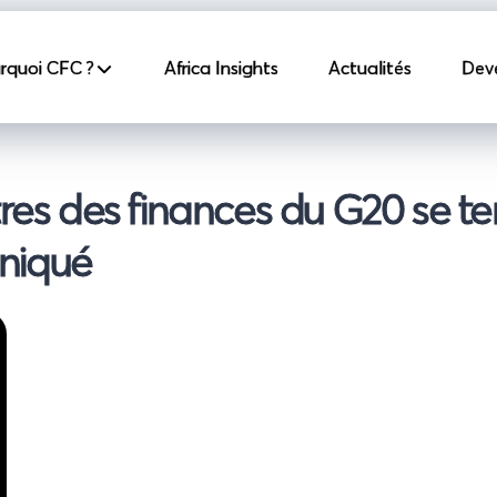
incipale
rquoi CFC ?
Africa Insights
Actualités
Dev
tres des finances du G20 se t
niqué