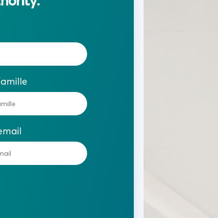
hority.
amille
email