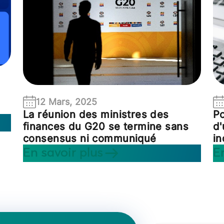
12 Mars, 2025
La réunion des ministres des
Po
finances du G20 se termine sans
d'
consensus ni communiqué
i
En savoir plus
E