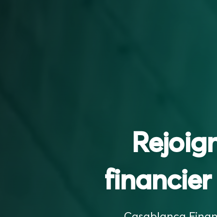
Rejoign
financier
Casablanca Finance