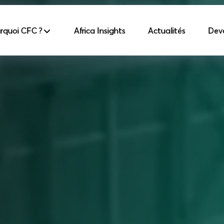
incipale
rquoi CFC ?
Africa Insights
Actualités
Dev