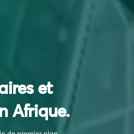
aires et
n Afrique.
ain de premier plan