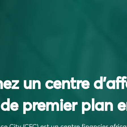
ez un centre d'aff
 de premier plan e
 City (CFC) est un centre financier afric