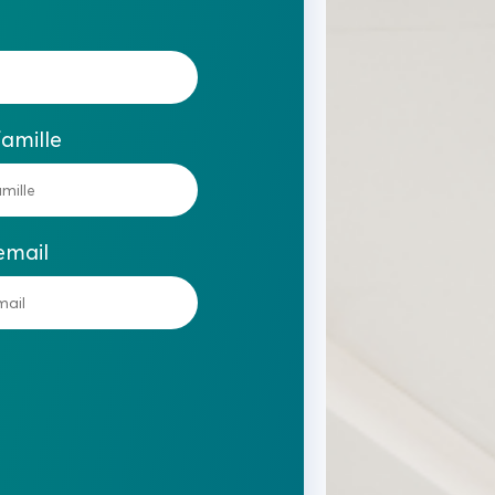
amille
email