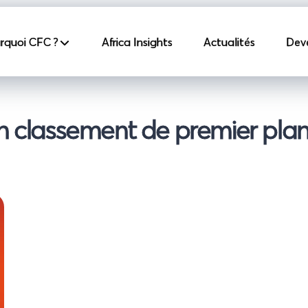
incipale
rquoi CFC ?
Africa Insights
Actualités
Dev
on classement de premier pl