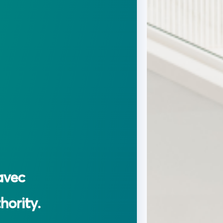
avec
hority.